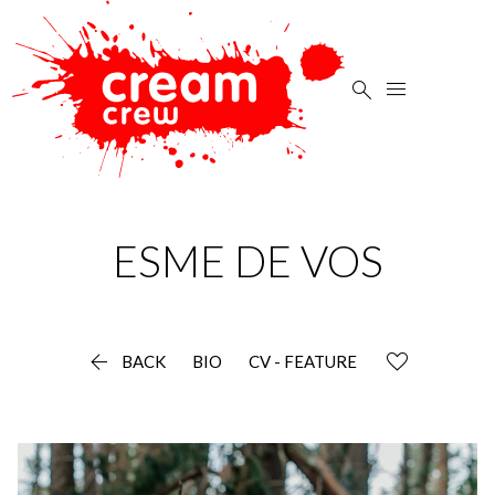


ESME
DE VOS

BACK
BIO
CV - FEATURE